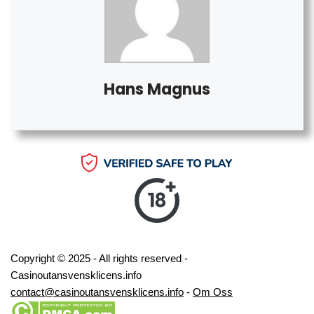
Hans Magnus
Copyright ©️ 2025 - All rights reserved -
Casinoutansvensklicens.info
contact@casinoutansvensklicens.info
-
Om Oss